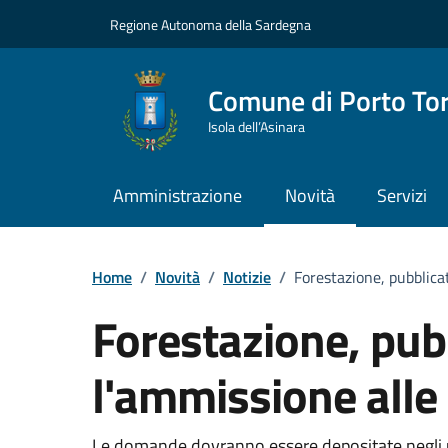
Vai ai contenuti
Vai al Footer
Regione Autonoma della Sardegna
Comune di Porto To
Isola dell’Asinara
Amministrazione
Novità
Servizi
Home
/
Novità
/
Notizie
/
Forestazione, pubblicat
Forestazione, pubb
l'ammissione alle
Le domande dovranno essere depositate negli uf