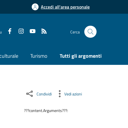
Accedi all'area personale
su
Cerca
culturale
Turismo
Tutti gli argomenti
Condividi
Vedi azioni
???content.Arguments???: