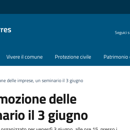
rres
Seguici 
Vivere il comune
Protezione civile
Patrimonio 
e delle imprese, un seminario il 3 giugno
mozione delle
ario il 3 giugno
rganizzato per venerdì 3 giugno, alle ore 15, presso i