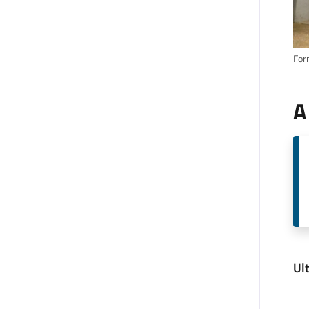
For
A
Ul