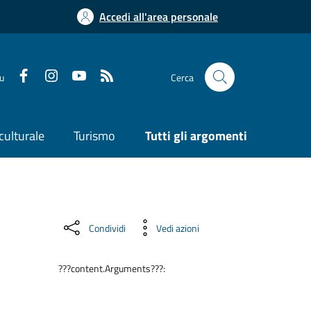
Accedi all'area personale
su
Cerca
culturale
Turismo
Tutti gli argomenti
Condividi
Vedi azioni
???content.Arguments???: