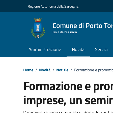
Vai ai contenuti
Vai al Footer
Regione Autonoma della Sardegna
Comune di Porto To
Isola dell’Asinara
Amministrazione
Novità
Servizi
Home
/
Novità
/
Notizie
/
Formazione e promozion
Formazione e pro
imprese, un semin
L’amministrazione comunale di Porto Torres ha o