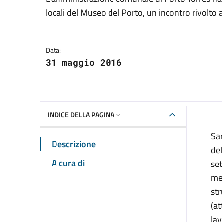
Dettagli della notizia
locali del Museo del Porto, un incontro rivolto 
Data:
31 maggio 2016
INDICE DELLA PAGINA
Sar
Descrizione
del
A cura di
set
me
str
(at
lav