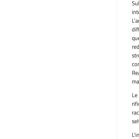
Sul
in
L’
dif
qu
re
st
com
Rea
ma 
Le 
ri
rac
sel
L'