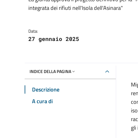
Dettagli della notizia
integrata dei rifiuti nell'Isola dell'Asinara"
Data:
27 gennaio 2025
INDICE DELLA PAGINA
Mig
Descrizione
re
A cura di
com
iso
rac
gli