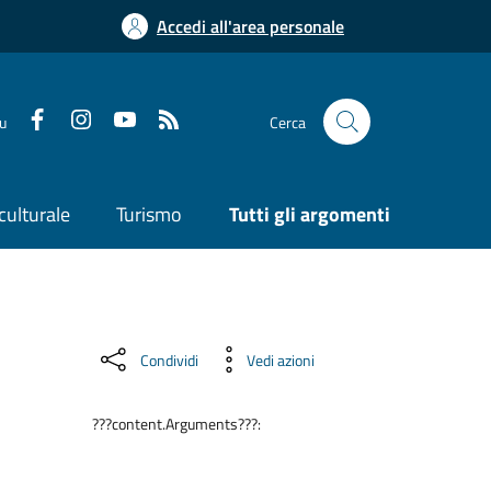
Accedi all'area personale
su
Cerca
culturale
Turismo
Tutti gli argomenti
Condividi
Vedi azioni
???content.Arguments???: