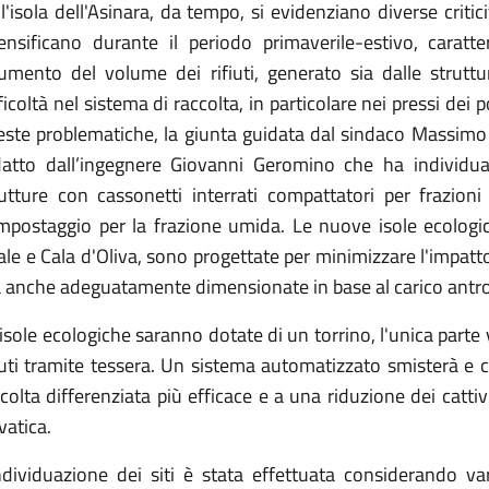
l'isola dell'Asinara, da tempo, si evidenziano diverse criticit
tensificano durante il periodo primaverile-estivo, caratte
aumento del volume dei rifiuti, generato sia dalle struttur
ficoltà nel sistema di raccolta, in particolare nei pressi dei p
este problematiche, la giunta guidata dal sindaco Massimo 
datto dall’ingegnere Giovanni Geromino che ha individua
rutture con cassonetti interrati compattatori per frazion
postaggio per la frazione umida. Le nuove isole ecologiche
le e Cala d'Oliva, sono progettate per minimizzare l'impat
anche adeguatamente dimensionate in base al carico antropi
isole ecologiche saranno dotate di un torrino, l'unica parte v
fiuti tramite tessera. Un sistema automatizzato smisterà e 
colta differenziata più efficace e a una riduzione dei catti
vatica.
individuazione dei siti è stata effettuata considerando va