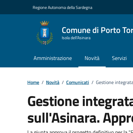
Vai ai contenuti
Vai al Footer
Regione Autonoma della Sardegna
Comune di Porto To
Isola dell’Asinara
Amministrazione
Novità
Servizi
Home
/
Novità
/
Comunicati
/
Gestione integrata 
Gestione integrata 
sull'Asinara. Appr
La giunta approva il progetto definitivo per la "