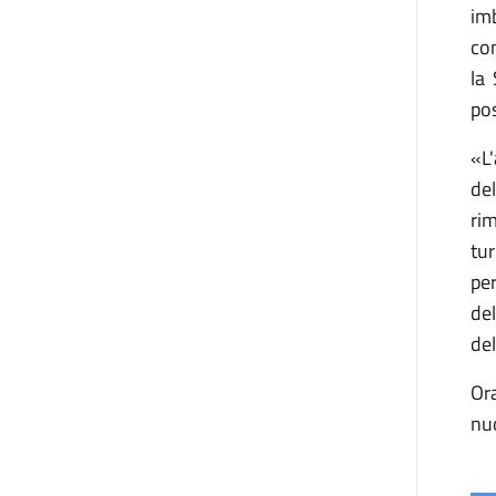
im
com
la
pos
«L'
de
rim
tur
per
del
del
Or
nu