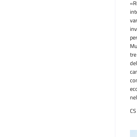
«Ri
int
var
inv
per
Mur
tre
del
cam
con
eco
nel
CS