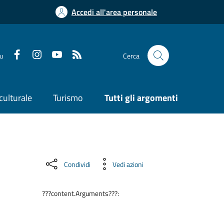
Accedi all'area personale
su
Cerca
culturale
Turismo
Tutti gli argomenti
Condividi
Vedi azioni
???content.Arguments???: