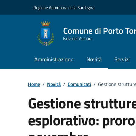
Vai ai contenuti
Vai al Footer
Regione Autonoma della Sardegna
Comune di Porto To
Isola dell’Asinara
Amministrazione
Novità
Servizi
Home
/
Novità
/
Comunicati
/
Gestione strutture
Gestione strutture
esplorativo: proro