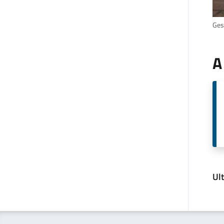
Ges
A
Ul