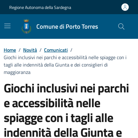
Vai ai contenuti
Vai al Footer
Regione Autonoma della Sardegna
Comune di Porto Torres
Home
/
Novità
/
Comunicati
/
Giochi inclusivi nei parchi e accessibilità nelle spiagge con i
tagli alle indennità della Giunta e dei consiglieri di
maggioranza
Giochi inclusivi nei parchi
e accessibilità nelle
spiagge con i tagli alle
indennità della Giunta e