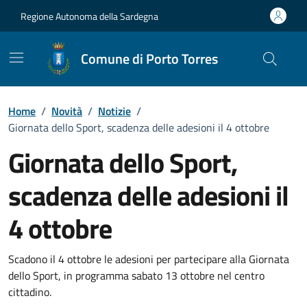
Vai ai contenuti
Vai al Footer
Regione Autonoma della Sardegna
Comune di Porto Torres
Home
/
Novità
/
Notizie
/
Giornata dello Sport, scadenza delle adesioni il 4 ottobre
Giornata dello Sport,
scadenza delle adesioni il
4 ottobre
Dettagli della notizia
Scadono il 4 ottobre le adesioni per partecipare alla Giornata
dello Sport, in programma sabato 13 ottobre nel centro
cittadino.