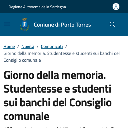
Vai ai contenuti
Vai al Footer
Regione Autonoma della Sardegna
Comune di Porto Torres
Home
/
Novità
/
Comunicati
/
Giorno della memoria. Studentesse e studenti sui banchi del
Consiglio comunale
Giorno della memoria.
Studentesse e studenti
sui banchi del Consiglio
comunale