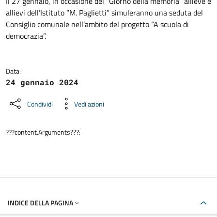
Dettagli della notizia
Il 27 gennaio, in occasione del “Giorno della memoria” allieve e
allievi dell’Istituto “M. Paglietti” simuleranno una seduta del
Consiglio comunale nell’ambito del progetto “A scuola di
democrazia”.
Data:
24 gennaio 2024
Condividi
Vedi azioni
???content.Arguments???:
INDICE DELLA PAGINA