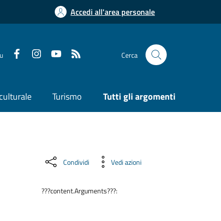
Accedi all'area personale
su
Cerca
culturale
Turismo
Tutti gli argomenti
Condividi
Vedi azioni
???content.Arguments???: