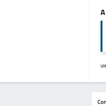
A
Ul
Con