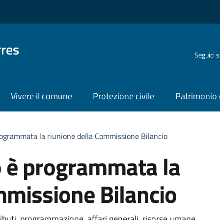
rres
Seguici 
Vivere il comune
Protezione civile
Patrimonio 
rogrammata la riunione della Commissione Bilancio
o è programmata la
mmissione Bilancio
ributi, programmazione, affari generali, risorse umane,