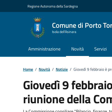
Vai ai contenuti
Vai al Footer
Regione Autonoma della Sardegna
Comune di Porto To
Isola dell’Asinara
Amministrazione
Novità
Servizi
Home
/
Novità
/
Notizie
/
Giovedì 9 febbraio è p
Giovedì 9 febbrai
riunione della Co
La Commissione consiliare "Bilancio, finanze, t