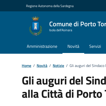
Vai ai contenuti
Vai al Footer
Regione Autonoma della Sardegna
Comune di Porto To
Isola dell’Asinara
Amministrazione
Novità
Servizi
Home
/
Novità
/
Notizie
/
Gli auguri del Sindaco
Gli auguri del Si
alla Città di Porto