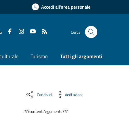
Accedi all'area personale
su
Cerca
culturale
Turismo
Tutti gli argomenti
Condividi
Vedi azioni
???content.Arguments???: