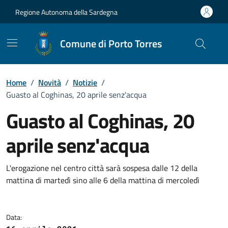
Vai ai contenuti
Vai al Footer
Regione Autonoma della Sardegna
Comune di Porto Torres
Home
/
Novità
/
Notizie
/
Guasto al Coghinas, 20 aprile senz'acqua
Guasto al Coghinas, 20
aprile senz'acqua
Dettagli della notizia
L'erogazione nel centro città sarà sospesa dalle 12 della
mattina di martedì sino alle 6 della mattina di mercoledì
Data: