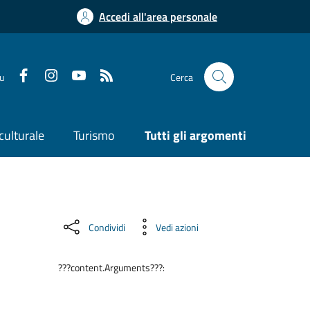
Accedi all'area personale
su
Cerca
culturale
Turismo
Tutti gli argomenti
Condividi
Vedi azioni
???content.Arguments???: