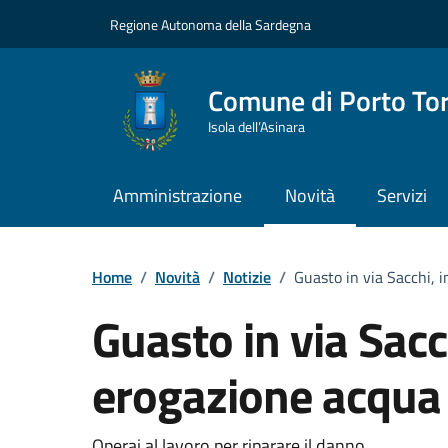
Vai ai contenuti
Vai al Footer
Regione Autonoma della Sardegna
Comune di Porto To
Isola dell’Asinara
Amministrazione
Novità
Servizi
Home
/
Novità
/
Notizie
/
Guasto in via Sacchi, 
Guasto in via Sacc
erogazione acqua 
Operai al lavoro per riparare il danno.