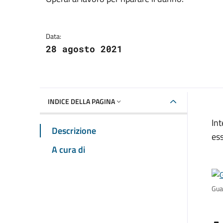
Dettagli della notizia
Data:
28 agosto 2021
INDICE DELLA PAGINA
Int
Descrizione
ess
A cura di
Guas