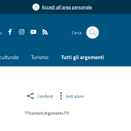
Accedi all'area personale
su
Cerca
culturale
Turismo
Tutti gli argomenti
Condividi
Vedi azioni
???content.Arguments???: