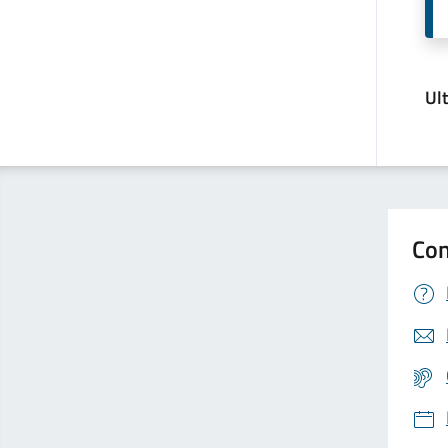
Ul
Con