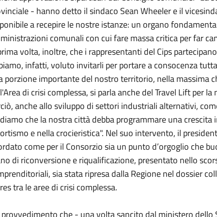
vinciale - hanno detto il sindaco Sean Wheeler e il vicesinda
ponibile a recepire le nostre istanze: un organo fondament
inistrazioni comunali con cui fare massa critica per far cam
prima volta, inoltre, che i rappresentanti del Cips partecipan
iamo, infatti, voluto invitarli per portare a consocenza tut
 porzione importante del nostro territorio, nella massima c
l'Area di crisi complessa, si parla anche del Travel Lift per la
ciò, anche allo sviluppo di settori industriali alternativi, co
diamo che la nostra città debba programmare una crescita in 
ortismo e nella crocieristica". Nel suo intervento, il presid
ordato come per il Consorzio sia un punto d’orgoglio che bu
no di riconversione e riqualificazione, presentato nello scorso
mprenditoriali, sia stata ripresa dalla Regione nel dossier col
res tra le aree di crisi complessa.
provvedimento che - una volta sancito dal ministero dello 