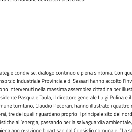
ategie condivise, dialogo continuo e piena sintonia. Con quest
sorzio Industriale Provinciale di Sassari hanno accolto l’in
ono intervenuti nella massima assemblea cittadina per illustrar
sidente Pasquale Taula, il direttore generale Luigi Pulina e i
une turritano, Claudio Pecorari, hanno illustrato i quattro d
rsi, tre dei quali riguardano proprio il principale sito del no
istiche all’energia, passando per la salvaguardia ambientale
piena approvazione bipartisan dal Consiglio comunale. “La st