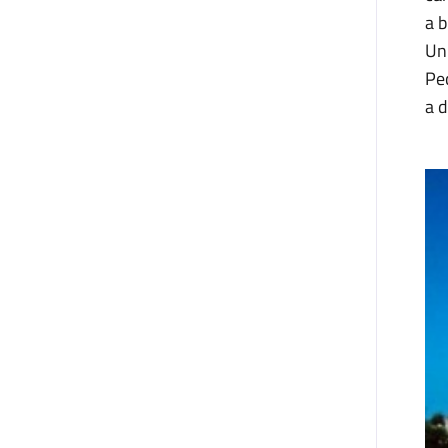
a b
Un 
Pec
a d