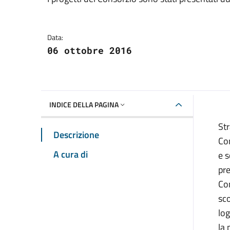
Dettagli della notizia
Data:
06 ottobre 2016
INDICE DELLA PAGINA
Str
Descrizione
Con
A cura di
e s
pre
Com
sco
log
la 