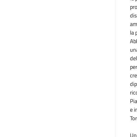
pro
dis
amm
la 
Abb
una
del
per
cre
dip
ric
Pia
e i
Tor
Un 