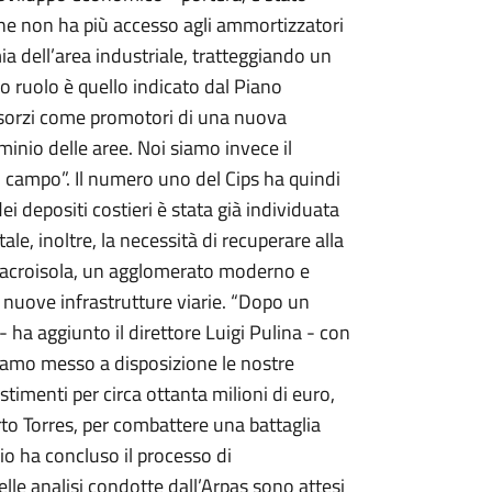
che non ha più accesso agli ammortizzatori
omia dell’area industriale, tratteggiando un
ro ruolo è quello indicato dal Piano
onsorzi come promotori di una nuova
inio delle aree. Noi siamo invece il
ul campo”. Il numero uno del Cips ha quindi
ei depositi costieri è stata già individuata
e, inoltre, la necessità di recuperare alla
a macroisola, un agglomerato moderno e
 nuove infrastrutture viarie. “Dopo un
 ha aggiunto il direttore Luigi Pulina - con
bbiamo messo a disposizione le nostre
imenti per circa ottanta milioni di euro,
to Torres, per combattere una battaglia
zio ha concluso il processo di
elle analisi condotte dall’Arpas sono attesi