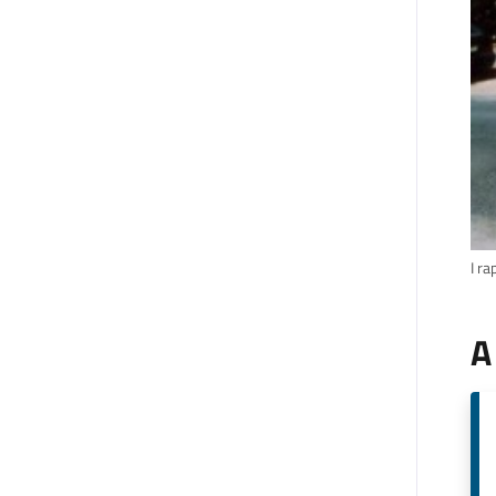
I ra
A