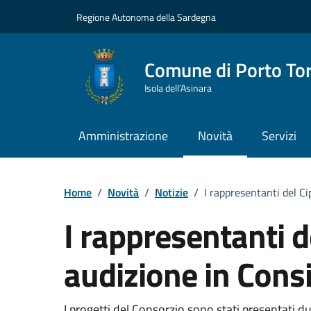
Vai ai contenuti
Vai al Footer
Regione Autonoma della Sardegna
Comune di Porto To
Isola dell’Asinara
Amministrazione
Novità
Servizi
Home
/
Novità
/
Notizie
/
I rappresentanti del Ci
I rappresentanti de
audizione in Cons
I progetti del Consorzio sono stati presentati du