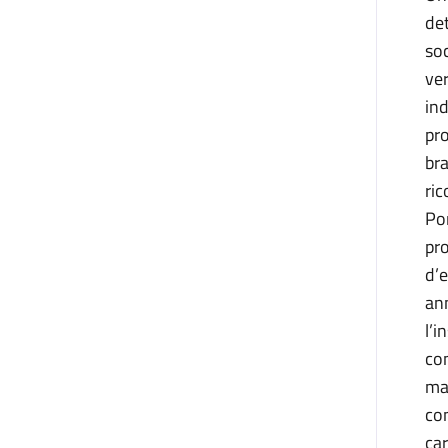
det
soc
ver
ind
pro
bra
ric
Por
pro
d’e
ann
l’i
com
ma 
con
car