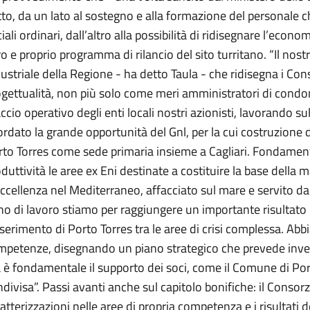
to, da un lato al sostegno e alla formazione del personale 
iali ordinari, dall’altro alla possibilità di ridisegnare l’econ
o e proprio programma di rilancio del sito turritano. “Il nost
ustriale della Regione - ha detto Taula - che ridisegna i C
gettualità, non più solo come meri amministratori di condom
ccio operativo degli enti locali nostri azionisti, lavorando s
ordato la grande opportunità del Gnl, per la cui costruzione d
to Torres come sede primaria insieme a Cagliari. Fondamental
duttività le aree ex Eni destinate a costituire la base dell
ccellenza nel Mediterraneo, affacciato sul mare e servito da
o di lavoro stiamo per raggiungere un importante risultato -
nserimento di Porto Torres tra le aree di crisi complessa. A
petenze, disegnando un piano strategico che prevede invest
è fondamentale il supporto dei soci, come il Comune di Por
divisa”. Passi avanti anche sul capitolo bonifiche: il Consor
atterizzazioni nelle aree di propria competenza e i risultati d