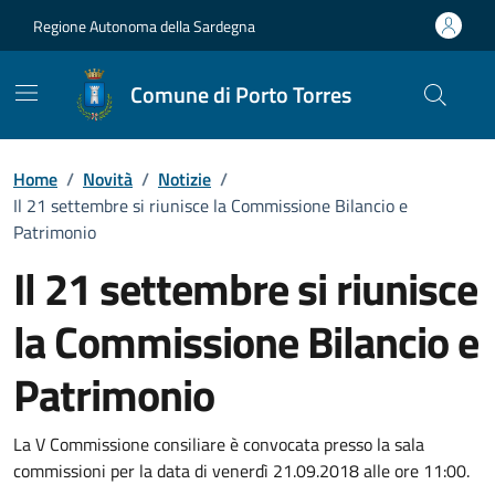
Vai ai contenuti
Vai al Footer
Regione Autonoma della Sardegna
Comune di Porto Torres
Home
/
Novità
/
Notizie
/
Il 21 settembre si riunisce la Commissione Bilancio e
Patrimonio
Il 21 settembre si riunisce
la Commissione Bilancio e
Patrimonio
Dettagli della notizia
La V Commissione consiliare è convocata presso la sala
commissioni per la data di venerdì 21.09.2018 alle ore 11:00.