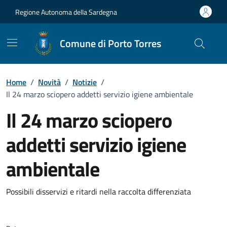
Vai ai contenuti
Vai al Footer
Regione Autonoma della Sardegna
Comune di Porto Torres
Home
/
Novità
/
Notizie
/
Il 24 marzo sciopero addetti servizio igiene ambientale
Il 24 marzo sciopero
addetti servizio igiene
ambientale
Dettagli della notizia
Possibili disservizi e ritardi nella raccolta differenziata