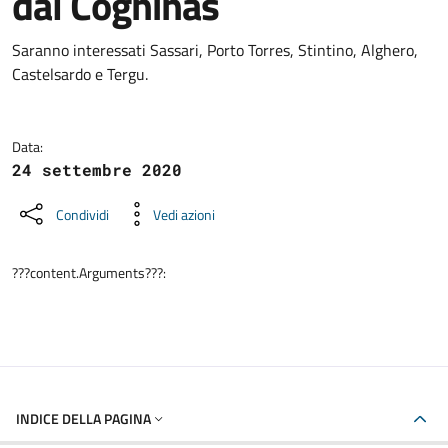
dal Coghinas
Dettagli della notizia
Saranno interessati Sassari, Porto Torres, Stintino, Alghero,
Castelsardo e Tergu.
Data:
24 settembre 2020
Condividi
Vedi azioni
???content.Arguments???:
INDICE DELLA PAGINA