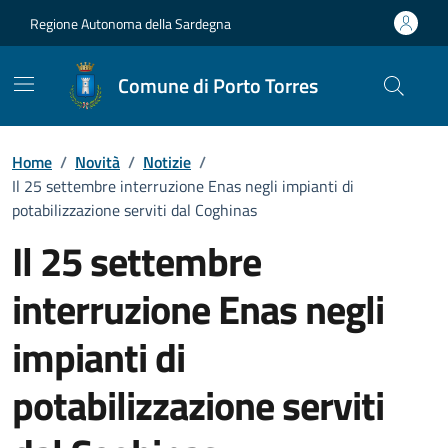
Vai ai contenuti
Vai al Footer
Regione Autonoma della Sardegna
Comune di Porto Torres
Home
/
Novità
/
Notizie
/
Il 25 settembre interruzione Enas negli impianti di
potabilizzazione serviti dal Coghinas
Il 25 settembre
interruzione Enas negli
impianti di
potabilizzazione serviti