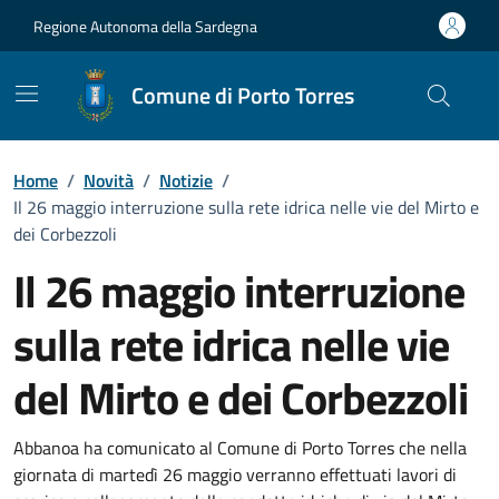
Vai ai contenuti
Vai al Footer
Regione Autonoma della Sardegna
Comune di Porto Torres
Home
/
Novità
/
Notizie
/
Il 26 maggio interruzione sulla rete idrica nelle vie del Mirto e
dei Corbezzoli
Il 26 maggio interruzione
sulla rete idrica nelle vie
del Mirto e dei Corbezzoli
Dettagli della notizia
Abbanoa ha comunicato al Comune di Porto Torres che nella
giornata di martedì 26 maggio verranno effettuati lavori di