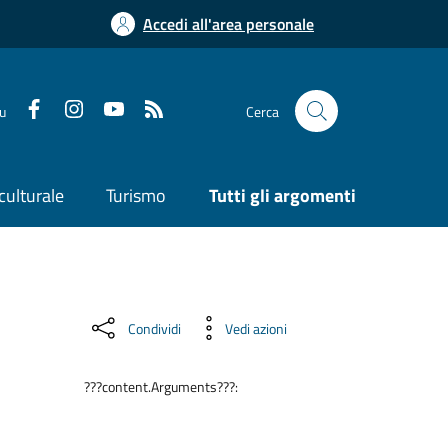
Accedi all'area personale
su
Cerca
culturale
Turismo
Tutti gli argomenti
Condividi
Vedi azioni
???content.Arguments???: