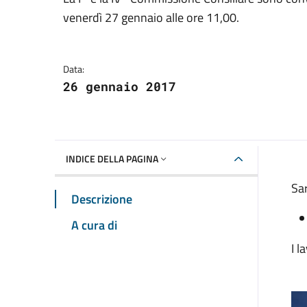
Dettagli della notizia
venerdì 27 gennaio alle ore 11,00.
Data:
26 gennaio 2017
INDICE DELLA PAGINA
Sar
Descrizione
A cura di
I l