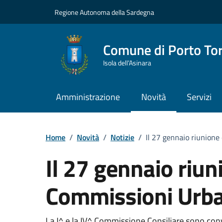
Vai ai contenuti
Vai al Footer
Regione Autonoma della Sardegna
Comune di Porto To
Isola dell’Asinara
Amministrazione
Novità
Servizi
Home
/
Novità
/
Notizie
/
Il 27 gennaio riunione
Il 27 gennaio riun
Commissioni Urban
La I^ e la IV^ Commissione Consiliare sono co