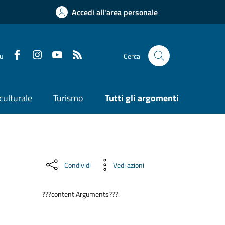
Accedi all'area personale
su
Cerca
culturale
Turismo
Tutti gli argomenti
Condividi
Vedi azioni
???content.Arguments???: