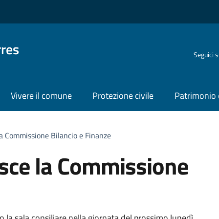
rres
Seguici 
Vivere il comune
Protezione civile
Patrimonio 
e la Commissione Bilancio e Finanze
unisce la Commissione
la sala consiliare nella giornata del prossimo lunedì