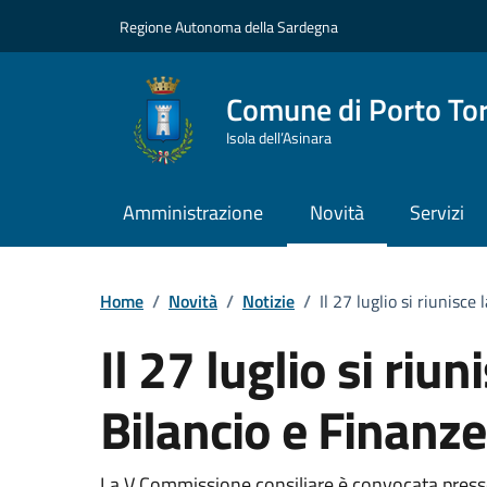
Vai ai contenuti
Vai al Footer
Regione Autonoma della Sardegna
Comune di Porto To
Isola dell’Asinara
Amministrazione
Novità
Servizi
Home
/
Novità
/
Notizie
/
Il 27 luglio si riunisc
Il 27 luglio si ri
Bilancio e Finanze
La V Commissione consiliare è convocata presso 