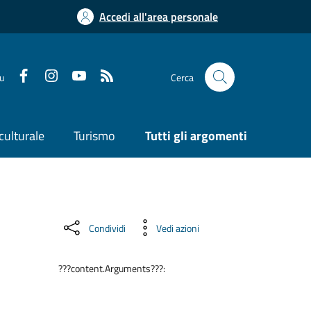
Accedi all'area personale
su
Cerca
culturale
Turismo
Tutti gli argomenti
Condividi
Vedi azioni
???content.Arguments???: