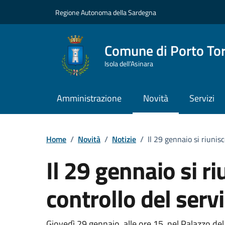
Vai ai contenuti
Vai al Footer
Regione Autonoma della Sardegna
Comune di Porto To
Isola dell’Asinara
Amministrazione
Novità
Servizi
Home
/
Novità
/
Notizie
/
Il 29 gennaio si riunis
Il 29 gennaio si ri
controllo del serv
Giovedì 29 gennaio, alle ore 15, nel Palazzo del