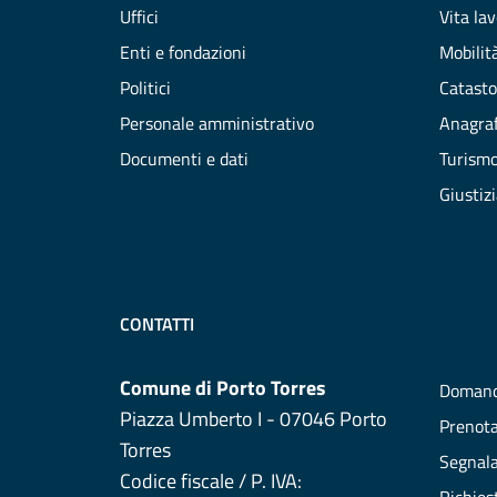
Uffici
Vita la
Enti e fondazioni
Mobilità
Politici
Catasto
Personale amministrativo
Anagraf
Documenti e dati
Turism
Giustiz
CONTATTI
Comune di Porto Torres
Domand
Piazza Umberto I - 07046 Porto
Prenot
Torres
Segnala
Codice fiscale / P. IVA: