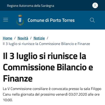
Vai ai contenuti
Vai al Footer
Regione Autonoma della Sardegna
Comune di Porto Torres
Home
/
Novità
/
Notizie
/
Il 3 luglio si riunisce la Commissione Bilancio e Finanze
Il 3 luglio si riunisce la
Commissione Bilancio e
Finanze
Dettagli della notizia
La V Commissione consiliare è convocata presso la sala Filippo
Canu nella giornata del prossimo venerdì 03.07.2020 alle ore
10:00.