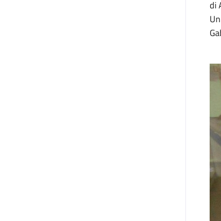
di 
Uni
Gab