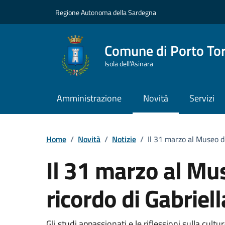
Vai ai contenuti
Vai al Footer
Regione Autonoma della Sardegna
Comune di Porto To
Isola dell’Asinara
Amministrazione
Novità
Servizi
Home
/
Novità
/
Notizie
/
Il 31 marzo al Museo de
Il 31 marzo al Mus
ricordo di Gabriel
Gli studi appassionati e le riflessioni sulla cultu