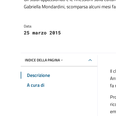
Dettagli della notizia
Gabriella Mondardini, scomparsa alcuni mesi fa
Data:
25 marzo 2015
INDICE DELLA PAGINA
Il 
Descrizione
Ant
A cura di
fa 
Pro
ric
eme