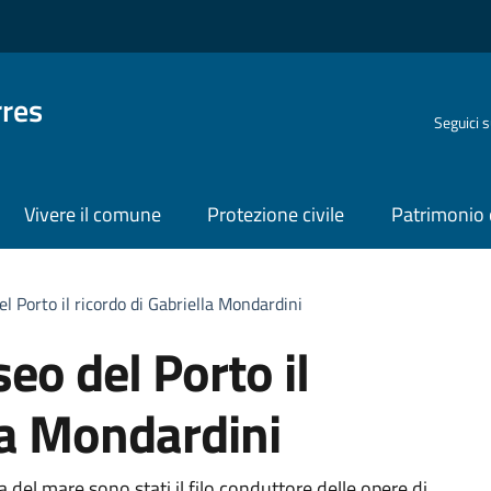
rres
Seguici 
Vivere il comune
Protezione civile
Patrimonio 
l Porto il ricordo di Gabriella Mondardini
eo del Porto il
la Mondardini
ra del mare sono stati il filo conduttore delle opere di