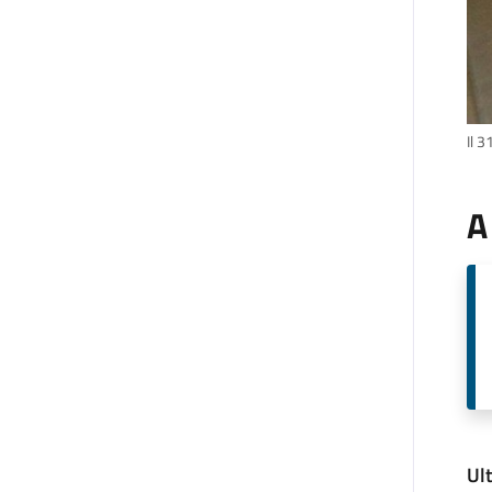
Il 3
A
Ul