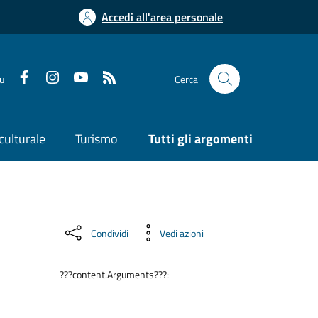
Accedi all'area personale
su
Cerca
culturale
Turismo
Tutti gli argomenti
Condividi
Vedi azioni
???content.Arguments???: