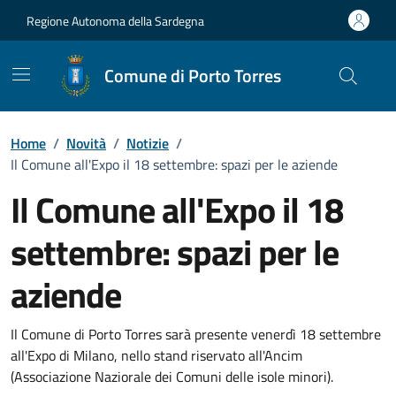
Vai ai contenuti
Vai al Footer
Regione Autonoma della Sardegna
Comune di Porto Torres
Home
/
Novità
/
Notizie
/
Il Comune all'Expo il 18 settembre: spazi per le aziende
Il Comune all'Expo il 18
settembre: spazi per le
aziende
Dettagli della notizia
Il Comune di Porto Torres sarà presente venerdì 18 settembre
all'Expo di Milano, nello stand riservato all'Ancim
(Associazione Naziorale dei Comuni delle isole minori).