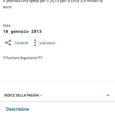
Dettagli della notizia
È prevista una spesa per il 2013 pari a circa 3,9 milioni di
euro.
Data:
10 gennaio 2013
Condividi
Vedi azioni
???content.Arguments???:
INDICE DELLA PAGINA
Descrizione