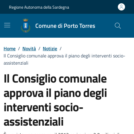
Vai ai contenuti
Vai al Footer
Regione Autonoma della Sardegna
Comune di Porto Torres
Home
/
Novità
/
Notizie
/
Il Consiglio comunale approva il piano degli interventi socio-
assistenziali
Il Consiglio comunale
approva il piano degli
interventi socio-
assistenziali