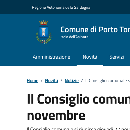
Vai ai contenuti
Vai al Footer
Regione Autonoma della Sardegna
Comune di Porto To
Isola dell’Asinara
Amministrazione
Novità
Servizi
Home
/
Novità
/
Notizie
/
Il Consiglio comunale 
Il Consiglio comuna
novembre
Il Consiglio comunale si riunisce giovedì 27 n