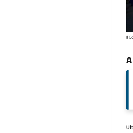
Il C
A
Ul