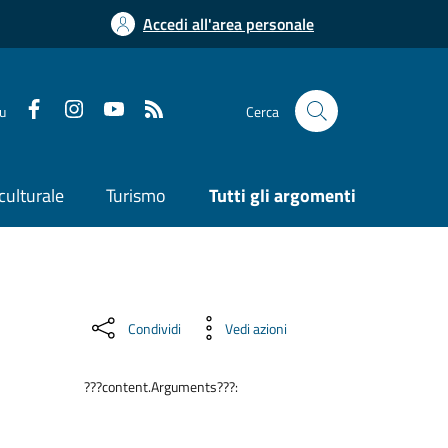
Accedi all'area personale
su
Cerca
culturale
Turismo
Tutti gli argomenti
Condividi
Vedi azioni
???content.Arguments???: