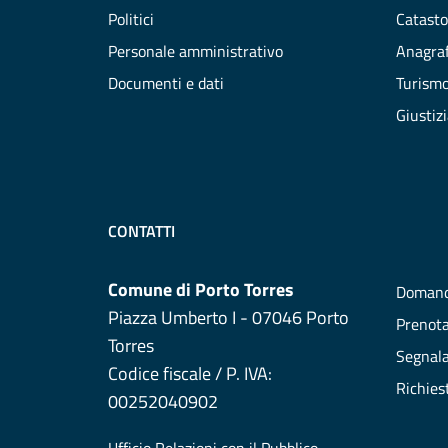
Politici
Catasto
Personale amministrativo
Anagraf
Documenti e dati
Turism
Giustiz
CONTATTI
Comune di Porto Torres
Domand
Piazza Umberto I - 07046 Porto
Prenot
Torres
Segnala
Codice fiscale / P. IVA:
Richies
00252040902
Ufficio Relazioni con il Pubblico