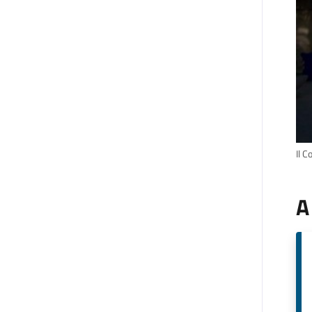
Il C
A