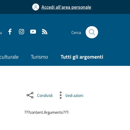
Accedi all'area personale
su
Cerca
culturale
Turismo
Tutti gli argomenti
Condividi
Vedi azioni
???content.Arguments???: