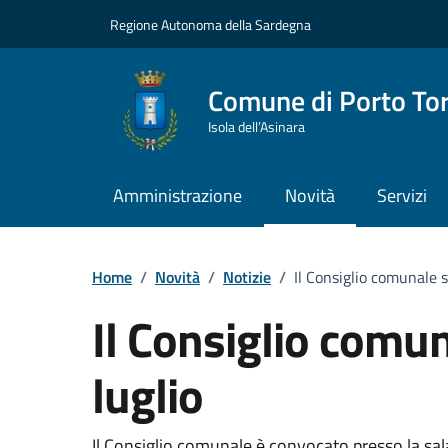
Vai ai contenuti
Vai al Footer
Regione Autonoma della Sardegna
Comune di Porto To
Isola dell’Asinara
Amministrazione
Novità
Servizi
Home
/
Novità
/
Notizie
/
Il Consiglio comunale si
Il Consiglio comuna
luglio
Il Consiglio comunale è convocato presso la sala