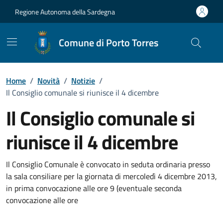
Vai ai contenuti
Vai al Footer
Regione Autonoma della Sardegna
Comune di Porto Torres
Home
/
Novità
/
Notizie
/
Il Consiglio comunale si riunisce il 4 dicembre
Il Consiglio comunale si
riunisce il 4 dicembre
Dettagli della notizia
Il Consiglio Comunale è convocato in seduta ordinaria presso
la sala consiliare per la giornata di mercoledì 4 dicembre 2013,
in prima convocazione alle ore 9 (eventuale seconda
convocazione alle ore