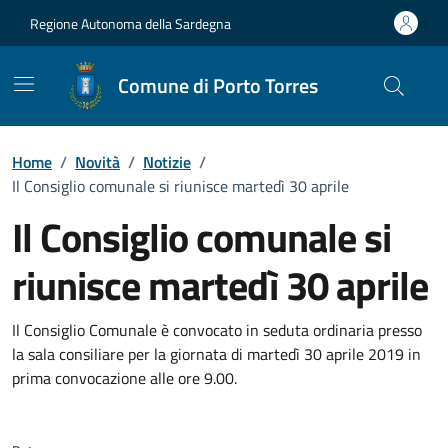
Vai ai contenuti
Vai al Footer
Regione Autonoma della Sardegna
Comune di Porto Torres
Home
/
Novità
/
Notizie
/
Il Consiglio comunale si riunisce martedì 30 aprile
Il Consiglio comunale si
riunisce martedì 30 aprile
Dettagli della notizia
Il Consiglio Comunale è convocato in seduta ordinaria presso
la sala consiliare per la giornata di martedì 30 aprile 2019 in
prima convocazione alle ore 9.00.