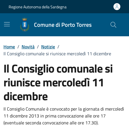
Vai ai contenuti
Vai al Footer
Regione Autonoma della Sardegna
Comune di Porto Torres
Home
/
Novità
/
Notizie
/
Il Consiglio comunale si riunisce mercoledì 11 dicembre
Il Consiglio comunale si
riunisce mercoledì 11
dicembre
Dettagli della notizia
Il Consiglio Comunale è convocato per la giornata di mercoledì
11 dicembre 2013 in prima convocazione alle ore 17
(eventuale seconda convocazione alle ore 17.30).