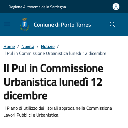
Vai ai contenuti
Vai al Footer
Regione Autonoma della Sardegna
Comune di Porto Torres
Home
/
Novità
/
Notizie
/
Il Pul in Commissione Urbanistica lunedì 12 dicembre
Il Pul in Commissione
Urbanistica lunedì 12
dicembre
Dettagli della notizia
Il Piano di utilizzo dei litorali approda nella Commissione
Lavori Pubblici e Urbanistica.