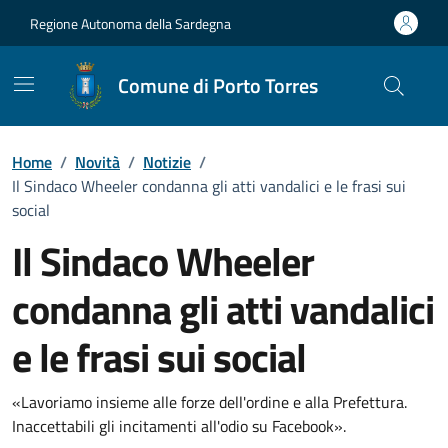
Vai ai contenuti
Vai al Footer
Regione Autonoma della Sardegna
Comune di Porto Torres
Home
/
Novità
/
Notizie
/
Il Sindaco Wheeler condanna gli atti vandalici e le frasi sui
social
Il Sindaco Wheeler
condanna gli atti vandalici
e le frasi sui social
Dettagli della notizia
«Lavoriamo insieme alle forze dell'ordine e alla Prefettura.
Inaccettabili gli incitamenti all'odio su Facebook».