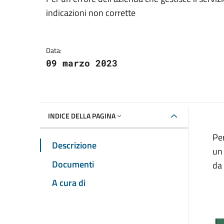
Dettagli della notizia
indicazioni non corrette
Data:
09 marzo 2023
INDICE DELLA PAGINA
Per
Descrizione
u
Documenti
da 
A cura di