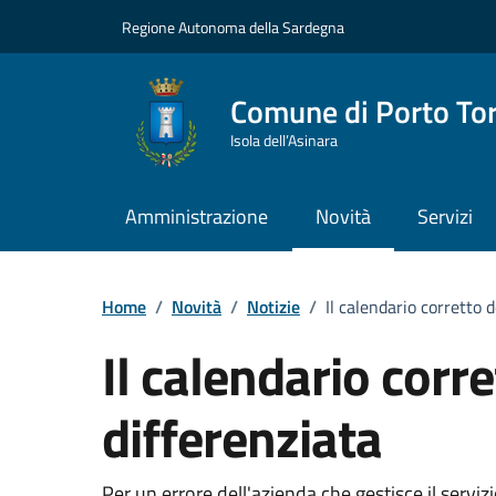
Vai ai contenuti
Vai al Footer
Regione Autonoma della Sardegna
Comune di Porto To
Isola dell’Asinara
Amministrazione
Novità
Servizi
Home
/
Novità
/
Notizie
/
Il calendario corretto d
Il calendario corre
differenziata
Per un errore dell'azienda che gestisce il serviz