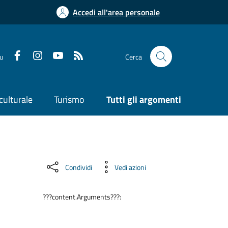
Accedi all'area personale
su
Cerca
culturale
Turismo
Tutti gli argomenti
Condividi
Vedi azioni
???content.Arguments???: