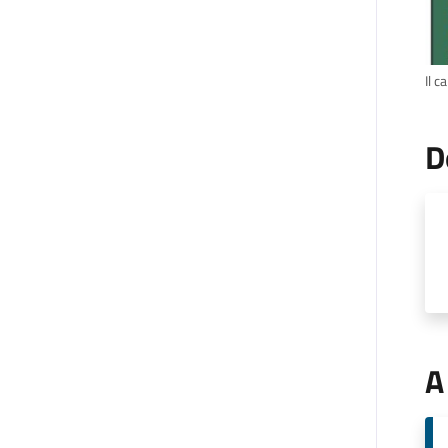
Il c
D
A