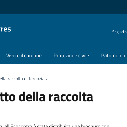
rres
Seguici 
Vivere il comune
Protezione civile
Patrimonio 
ella raccolta differenziata
tto della raccolta
io, all'Ecocentro è stata distribuita una brochure con