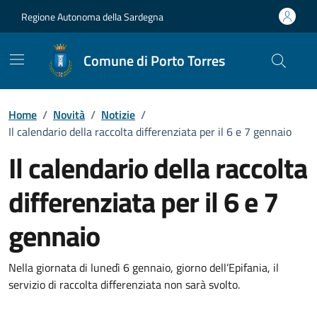
Vai ai contenuti
Vai al Footer
Regione Autonoma della Sardegna
Comune di Porto Torres
Home
/
Novità
/
Notizie
/
Il calendario della raccolta differenziata per il 6 e 7 gennaio
Il calendario della raccolta
differenziata per il 6 e 7
gennaio
Dettagli della notizia
Nella giornata di lunedì 6 gennaio, giorno dell’Epifania, il
servizio di raccolta differenziata non sarà svolto.