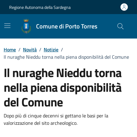
Vai ai contenuti
Vai al Footer
Regione Autonoma della Sardegna
Comune di Porto Torres
Home
/
Novità
/
Notizie
/
Il nuraghe Nieddu torna nella piena disponibilità del Comune
Il nuraghe Nieddu torna
nella piena disponibilità
del Comune
Dettagli della notizia
Dopo più di cinque decenni si gettano le basi per la
valorizzazione del sito archeologico.