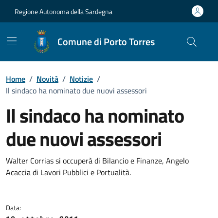
Vai ai contenuti
Vai al Footer
Regione Autonoma della Sardegna
Comune di Porto Torres
Home
/
Novità
/
Notizie
/
Il sindaco ha nominato due nuovi assessori
Il sindaco ha nominato
due nuovi assessori
Dettagli della notizia
Walter Corrias si occuperà di Bilancio e Finanze, Angelo
Acaccia di Lavori Pubblici e Portualità.
Data: