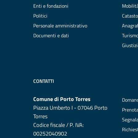
Enti e fondazioni
Mobilità
Politici
Catasto
Personale amministrativo
Anagraf
Documenti e dati
Turism
Giustiz
CONTATTI
Comune di Porto Torres
Domand
Piazza Umberto I - 07046 Porto
Prenot
Torres
Segnala
Codice fiscale / P. IVA:
Richies
00252040902