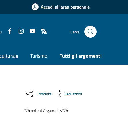
Accedi all'area personale
su
Cerca
culturale
Turismo
Tutti gli argomenti
Condividi
Vedi azioni
???content.Arguments???: