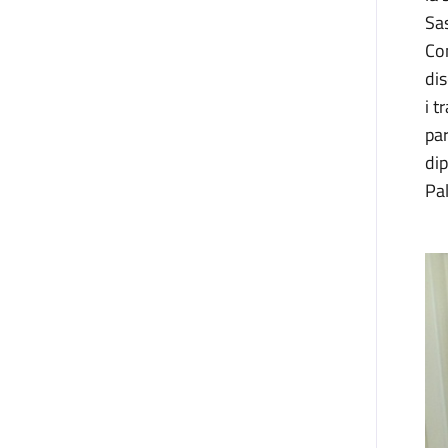
Sas
Com
dis
i t
par
dip
Pa