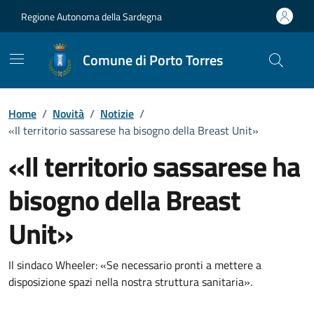
Vai ai contenuti
Vai al Footer
Regione Autonoma della Sardegna
Comune di Porto Torres
Home
/
Novità
/
Notizie
/
«Il territorio sassarese ha bisogno della Breast Unit»
«Il territorio sassarese ha
bisogno della Breast
Unit»
Dettagli della notizia
Il sindaco Wheeler: «Se necessario pronti a mettere a
disposizione spazi nella nostra struttura sanitaria».