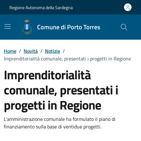
Vai ai contenuti
Vai al Footer
Regione Autonoma della Sardegna
Comune di Porto Torres
Home
/
Novità
/
Notizie
/
Imprenditorialità comunale, presentati i progetti in Regione
Imprenditorialità
comunale, presentati i
progetti in Regione
Dettagli della notizia
L’amministrazione comunale ha formulato il piano di
finanziamento sulla base di ventidue progetti.