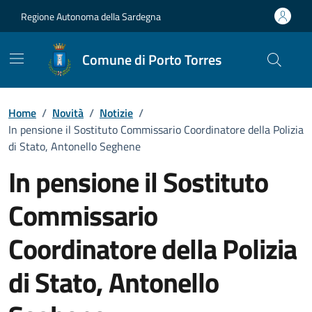
Vai ai contenuti
Vai al Footer
Regione Autonoma della Sardegna
Comune di Porto Torres
Home
/
Novità
/
Notizie
/
In pensione il Sostituto Commissario Coordinatore della Polizia
di Stato, Antonello Seghene
In pensione il Sostituto
Commissario
Coordinatore della Polizia
di Stato, Antonello