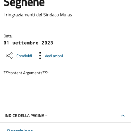
Seghene
Dettagli della notizia
I ringraziamenti del Sindaco Mulas
Data:
01 settembre 2023
Condividi
Vedi azioni
???content.Arguments???:
INDICE DELLA PAGINA