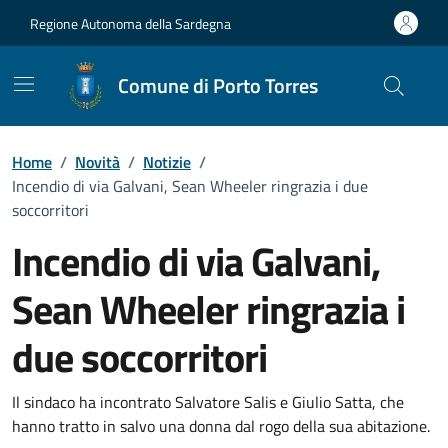
Vai ai contenuti
Vai al Footer
Regione Autonoma della Sardegna
Comune di Porto Torres
Home
/
Novità
/
Notizie
/
Incendio di via Galvani, Sean Wheeler ringrazia i due
soccorritori
Incendio di via Galvani,
Sean Wheeler ringrazia i
due soccorritori
Dettagli della notizia
Il sindaco ha incontrato Salvatore Salis e Giulio Satta, che
hanno tratto in salvo una donna dal rogo della sua abitazione.