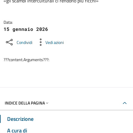
«gli scambi interculturali ci rendono più ricchi»
Data:
15 gennaio 2026
Condividi
Vedi azioni
???content.Arguments???:
INDICE DELLA PAGINA
Descrizione
A cura di