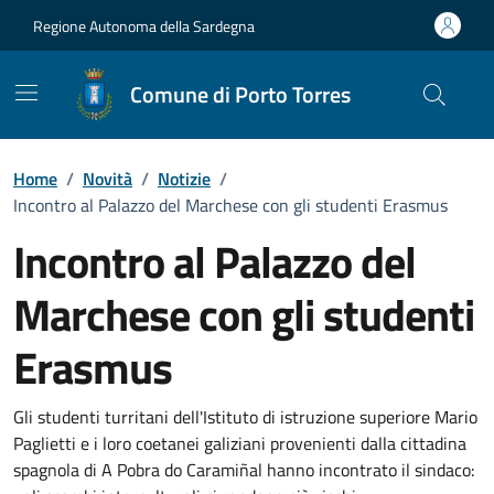
Vai ai contenuti
Vai al Footer
Regione Autonoma della Sardegna
Comune di Porto Torres
Home
/
Novità
/
Notizie
/
Incontro al Palazzo del Marchese con gli studenti Erasmus
Incontro al Palazzo del
Marchese con gli studenti
Erasmus
Dettagli della notizia
Gli studenti turritani dell'Istituto di istruzione superiore Mario
Paglietti e i loro coetanei galiziani provenienti dalla cittadina
spagnola di A Pobra do Caramiñal hanno incontrato il sindaco: