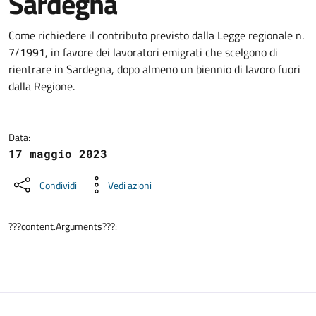
Sardegna
Dettagli della notizia
Come richiedere il contributo previsto dalla Legge regionale n.
7/1991, in favore dei lavoratori emigrati che scelgono di
rientrare in Sardegna, dopo almeno un biennio di lavoro fuori
dalla Regione.
Data:
17 maggio 2023
Condividi
Vedi azioni
???content.Arguments???: