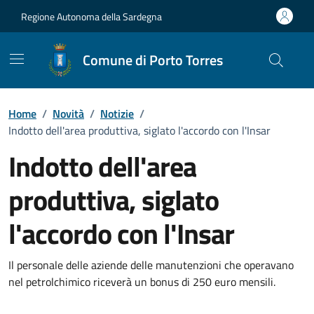
Vai ai contenuti
Vai al Footer
Regione Autonoma della Sardegna
Comune di Porto Torres
Home
/
Novità
/
Notizie
/
Indotto dell'area produttiva, siglato l'accordo con l'Insar
Indotto dell'area
produttiva, siglato
l'accordo con l'Insar
Dettagli della notizia
Il personale delle aziende delle manutenzioni che operavano
nel petrolchimico riceverà un bonus di 250 euro mensili.