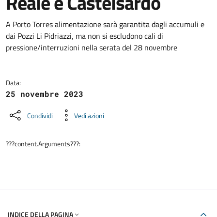
Reale e Castelsardo
Dettagli della notizia
A Porto Torres alimentazione sarà garantita dagli accumuli e
dai Pozzi Li Pidriazzi, ma non si escludono cali di
pressione/interruzioni nella serata del 28 novembre
Data:
25 novembre 2023
Condividi
Vedi azioni
???content.Arguments???:
INDICE DELLA PAGINA