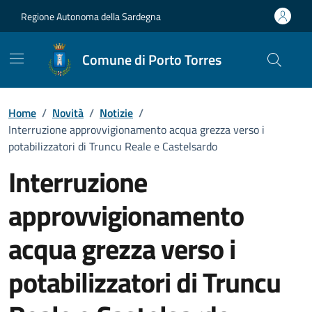
Vai ai contenuti
Vai al Footer
Regione Autonoma della Sardegna
Comune di Porto Torres
Home
/
Novità
/
Notizie
/
Interruzione approvvigionamento acqua grezza verso i
potabilizzatori di Truncu Reale e Castelsardo
Interruzione
approvvigionamento
acqua grezza verso i
potabilizzatori di Truncu