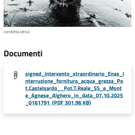
condotta idrica
Documenti
signed_Intervento_straordinario_Enas_I
nterruzione_fornitura_acqua_grezza_Po
t.Castelsardo__Pot.T.Reale_SS_e_Mont
e_Agnese_Alghero_in_data_07.10.2025
_0161791 (PDF 301,96 KB)