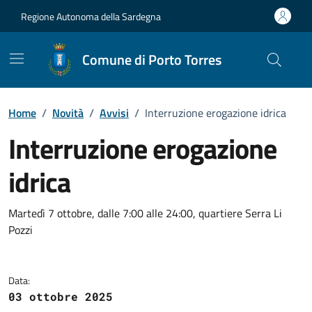
Vai ai contenuti
Vai al Footer
Regione Autonoma della Sardegna
Comune di Porto Torres
Home
/
Novità
/
Avvisi
/
Interruzione erogazione idrica
Interruzione erogazione
idrica
Dettagli della notizia
Martedì 7 ottobre, dalle 7:00 alle 24:00, quartiere Serra Li
Pozzi
Data:
03 ottobre 2025