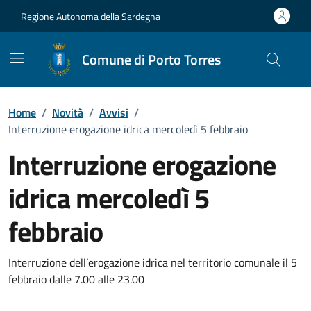
Vai ai contenuti
Vai al Footer
Regione Autonoma della Sardegna
Comune di Porto Torres
Home
/
Novità
/
Avvisi
/
Interruzione erogazione idrica mercoledì 5 febbraio
Interruzione erogazione
idrica mercoledì 5
febbraio
Dettagli della notizia
Interruzione dell’erogazione idrica nel territorio comunale il 5
febbraio dalle 7.00 alle 23.00