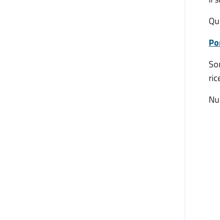
Qu
Po
Son
ric
Nu