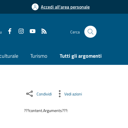
Accedi all'area personale
su
Cerca
culturale
Turismo
Tutti gli argomenti
Condividi
Vedi azioni
???content.Arguments???: