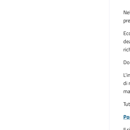
Nel
pre
Ecc
dea
ri
Dop
L’i
di 
ma
Tut
Po
Il 