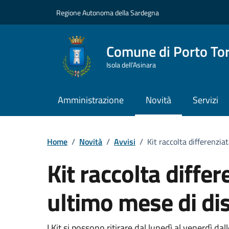
Vai ai contenuti
Vai al Footer
Regione Autonoma della Sardegna
Comune di Porto To
Isola dell’Asinara
Amministrazione
Novità
Servizi
Home
/
Novità
/
Avvisi
/
Kit raccolta differenzi
Kit raccolta diff
ultimo mese di di
I Kit si possono ritirare dal lunedì al venerdì d