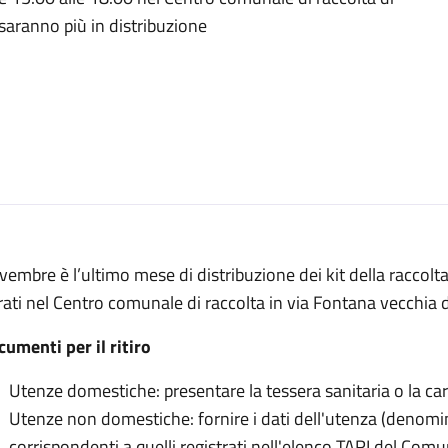
aranno più in distribuzione
embre è l’ultimo mese di distribuzione dei kit della raccolta
irati nel Centro comunale di raccolta in via Fontana vecchia d
umenti per il ritiro
Utenze domestiche: presentare la tessera sanitaria o la cart
Utenze non domestiche: fornire i dati dell'utenza (denomina
corrispondenti a quelli registrati nell'elenco TARI del Com