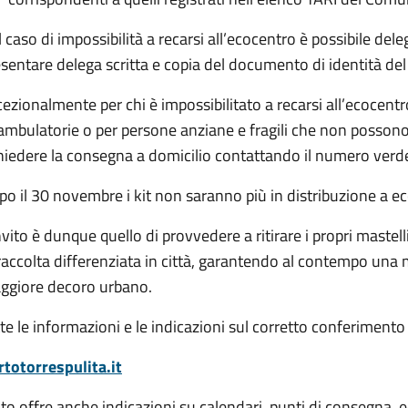
 caso di impossibilità a recarsi all’ecocentro è possibile de
sentare delega scritta e copia del documento di identità del t
ezionalmente per chi è impossibilitato a recarsi all’ecocentro 
mbulatorie o per persone anziane e fragili che non possono de
chiedere la consegna a domicilio contattando il numero ve
o il 30 novembre i kit non saranno più in distribuzione a e
nvito è dunque quello di provvedere a ritirare i propri mastel
raccolta differenziata in città, garantendo al contempo una
ggiore decoro urbano.
te le informazioni e le indicazioni sul corretto conferimento d
rtotorrespulita.it
sito offre anche indicazioni su calendari, punti di consegna, 