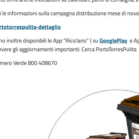
i le informazioni sulla campagna distribuzione mese di nov
rtotorrespulita-dettaglio
o inoltre disponibili le App “Riciclario” ( su
GooglePlay
e Ap
evere gli aggiornamenti importanti: Cerca PortoTorresPulita
mero Verde 800 408670