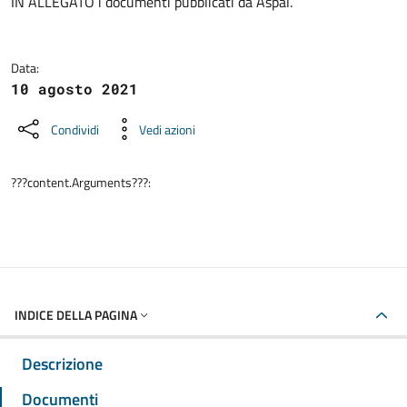
Dettagli della notizia
IN ALLEGATO i documenti pubblicati da Aspal.
Data:
10 agosto 2021
Condividi
Vedi azioni
???content.Arguments???:
INDICE DELLA PAGINA
Descrizione
Documenti