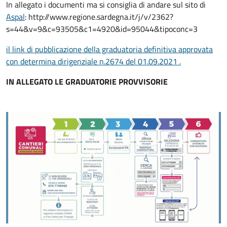
In allegato i documenti ma si consiglia di andare sul sito di
Aspal
: http://www.regione.sardegna.it/j/v/2362?
s=44&v=9&c=93505&c1=4920&id=95044&tipoconc=3
il link di pubblicazione della graduatoria definitiva approvata
con determina dirigenziale n.2674 del 01.09.2021 .
IN ALLEGATO LE GRADUATORIE PROVVISORIE