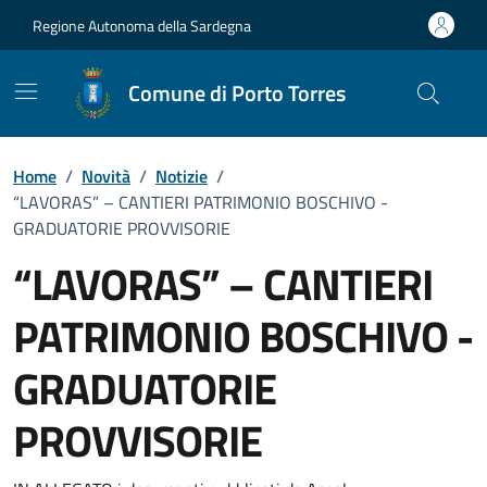
Vai ai contenuti
Vai al Footer
Regione Autonoma della Sardegna
Comune di Porto Torres
Home
/
Novità
/
Notizie
/
“LAVORAS” – CANTIERI PATRIMONIO BOSCHIVO -
GRADUATORIE PROVVISORIE
“LAVORAS” – CANTIERI
PATRIMONIO BOSCHIVO -
GRADUATORIE
PROVVISORIE