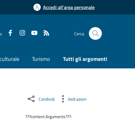
Accedi all'area personale
su
Cerca
culturale
Turismo
Tutti gli argomenti
Condividi
Vedi azioni
???content.Arguments???: