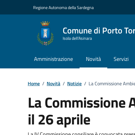
Vai ai contenuti
Vai al Footer
Regione Autonoma della Sardegna
Comune di Porto To
Isola dell’Asinara
Amministrazione
Novità
Servizi
Home
/
Novità
/
Notizie
/
La Commissione Ambient
La Commissione A
il 26 aprile
La IV Commissione consiliare è convocata press