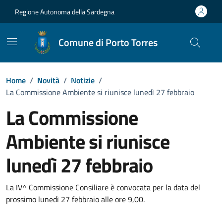
Vai ai contenuti
Vai al Footer
Regione Autonoma della Sardegna
Comune di Porto Torres
Home
/
Novità
/
Notizie
/
La Commissione Ambiente si riunisce lunedì 27 febbraio
La Commissione
Ambiente si riunisce
lunedì 27 febbraio
Dettagli della notizia
La IV^ Commissione Consiliare è convocata per la data del
prossimo lunedì 27 febbraio alle ore 9,00.