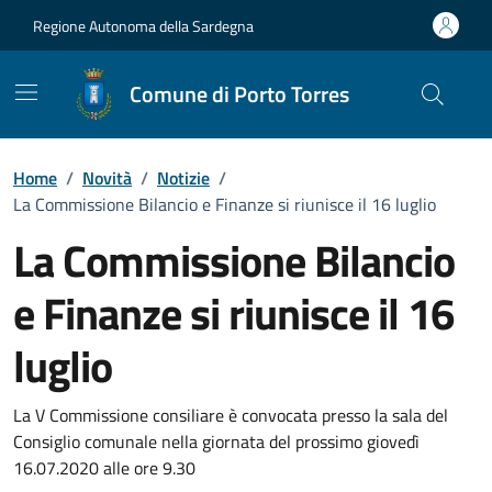
Vai ai contenuti
Vai al Footer
Regione Autonoma della Sardegna
Comune di Porto Torres
Home
/
Novità
/
Notizie
/
La Commissione Bilancio e Finanze si riunisce il 16 luglio
La Commissione Bilancio
e Finanze si riunisce il 16
luglio
Dettagli della notizia
La V Commissione consiliare è convocata presso la sala del
Consiglio comunale nella giornata del prossimo giovedì
16.07.2020 alle ore 9.30